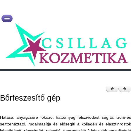
Kezdőlap
Rólam
Újdonságok
Szolgáltatások
Termékek
Kapcsolat
Bőrfeszesítő gép
Hatása: anyagcsere fokozó, hatóanyag felszívódást segítő, izom-és
sejttornáztató, rugalmasítja és elősegíti a kollagén és elasztinrostok
képződését, ráncsimító, relaxáló, energetizáló A készülék egyediségét