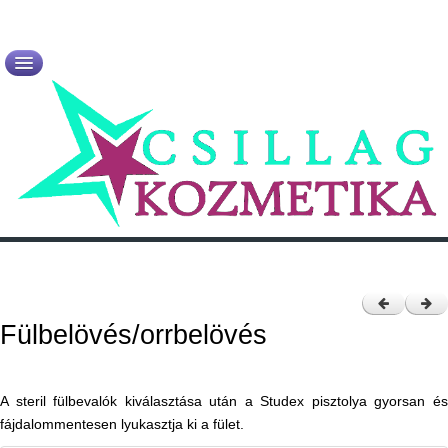
Kezdőlap
Rólam
Újdonságok
Szolgáltatások
Termékek
Kapcsolat
Fülbelövés/orrbelövés
A steril fülbevalók kiválasztása után a Studex pisztolya gyorsan és
fájdalommentesen lyukasztja ki a fület.