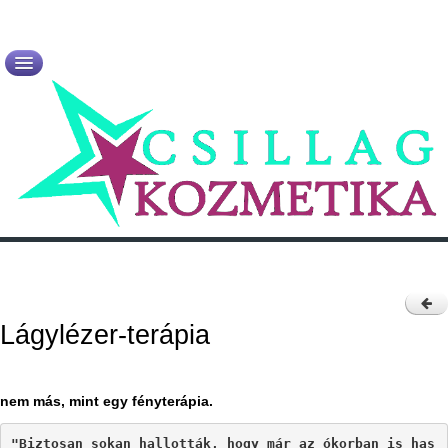
Kezdőlap
Rólam
Újdonságok
Szolgáltatások
Termékek
Kapcsolat
Lágylézer-terápia
nem más, mint egy fényterápia.
"Biztosan sokan hallották, hogy már az ókorban is has