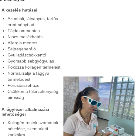
A kezelés hatásai
Azonnali, látványos, tartós
eredményt ad
Fájdalommentes
Nincs mellékhatás
Allergia mentes
Sejtregeneráló
Gyulladáscsökkentő
Gyorsabb sebgyógyulás
Fokozza kollagén termelést
Normalizálja a faggyú
termelődést
Pórusösszehúzó
Csökken a túlérzékenység,
pirosság
A lágylézer alkalmazási
lehetőségei
Kollagén rostok számának
növelése, szem alatti
karikákra