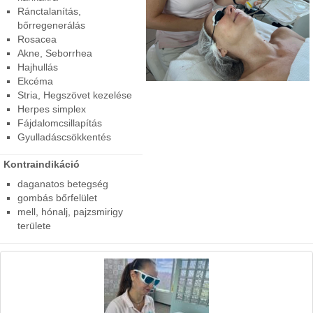
Ránctalanítás,
bőrregenerálás
Rosacea
Akne, Seborrhea
Hajhullás
Ekcéma
Stria, Hegszövet kezelése
Herpes simplex
Fájdalomcsillapítás
Gyulladáscsökkentés
Kontraindikáció
daganatos betegség
gombás bőrfelület
mell, hónalj, pajzsmirigy
területe