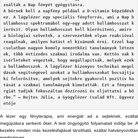
ználták a Nap fényét gyógyításra.

A bőrnek kell a napfény például a D-vitamin képződésh
ez. A lágylézer egy speciális fényforrás, ami a Nap h
ullámhossz spektrumából egy-egy adott hullámhosszat k
ierősít. Olyan hullámhosszat kell kierősíteni, amire 
a biológiai szövetek, a szervezetünk olyan reakcióval 
reagálnak, amilyen hatást el kívánunk érni. Ezzel kap
csolatban nagyon komoly nemzetközi tanulmányok létezn
ek, több évtizedes szakmai irodalma van. Kettős vak k
ísérleteket végeztek, hogy megállapítsák, melyek ezek 
a hullámhosszok. A lágylézer bizonyos technikai megol
dások segítségével azokat a hullámhosszokat bocsájtja 
ki felerősítve, amelyek sejtekre gyakorolt pozitív ha
tását a szakmai tanulmányok kimutatták. Ezt a fényene
rgiát tudjuk fókuszáltan dozírozni és eljuttatni a bő
rbe.” – Bojtos Júlia, a Gyógylézer Család Kft. ügyvez
etője
A lézer egy fényterápia, ami energiát ad a sejteknek, ezáltal
megújulásra serkenti őket. A test öngyógyító folyamatait indítja be. A
kezelés minden más kezelésfajtával társítható, ezáltal hatványozottan
eredményes.